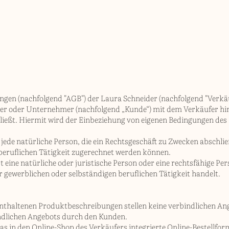
gen (nachfolgend "AGB") der Laura Schneider (nachfolgend "Verkäufe
her oder Unternehmer (nachfolgend „Kunde“) mit dem Verkäufer hin
ießt. Hiermit wird der Einbeziehung von eigenen Bedingungen des 
 jede natürliche Person, die ein Rechtsgeschäft zu Zwecken abschli
beruflichen Tätigkeit zugerechnet werden können.
 eine natürliche oder juristische Person oder eine rechtsfähige Per
r gewerblichen oder selbständigen beruflichen Tätigkeit handelt.
enthaltenen Produktbeschreibungen stellen keine verbindlichen Ang
ndlichen Angebots durch den Kunden.
s in den Online-Shop des Verkäufers integrierte Online-Bestellfor