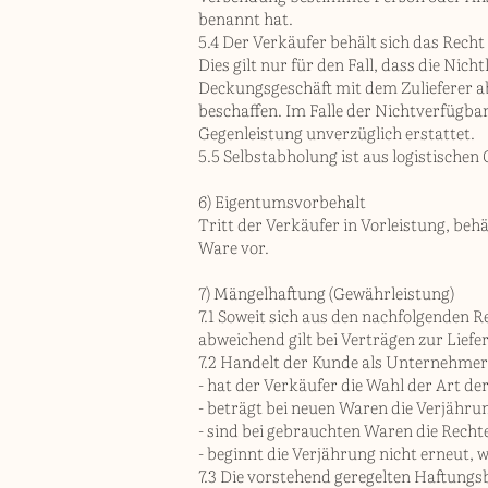
benannt hat.
5.4 Der Verkäufer behält sich das Rech
Dies gilt nur für den Fall, dass die Nic
Deckungsgeschäft mit dem Zulieferer 
beschaffen. Im Falle der Nichtverfügba
Gegenleistung unverzüglich erstattet.
5.5 Selbstabholung ist aus logistischen
6) Eigentumsvorbehalt
Tritt der Verkäufer in Vorleistung, beh
Ware vor.
7) Mängelhaftung (Gewährleistung)
7.1 Soweit sich aus den nachfolgenden R
abweichend gilt bei Verträgen zur Lief
7.2 Handelt der Kunde als Unternehmer
- hat der Verkäufer die Wahl der Art de
- beträgt bei neuen Waren die Verjährun
- sind bei gebrauchten Waren die Rech
- beginnt die Verjährung nicht erneut,
7.3 Die vorstehend geregelten Haftung