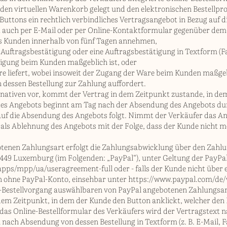
en virtuellen Warenkorb gelegt und den elektronischen Bestellpro
Buttons ein rechtlich verbindliches Vertragsangebot in Bezug auf
 auch per E-Mail oder per Online-Kontaktformular gegenüber dem
es Kunden innerhalb von fünf Tagen annehmen,
 Auftragsbestätigung oder eine Auftragsbestätigung in Textform (F
tigung beim Kunden maßgeblich ist, oder
re liefert, wobei insoweit der Zugang der Ware beim Kunden maßgebl
 dessen Bestellung zur Zahlung auffordert.
nativen vor, kommt der Vertrag in dem Zeitpunkt zustande, in dem
e des Angebots beginnt am Tag nach der Absendung des Angebots du
 auf die Absendung des Angebots folgt. Nimmt der Verkäufer das A
es als Ablehnung des Angebots mit der Folge, dass der Kunde nicht 
tenen Zahlungsart erfolgt die Zahlungsabwicklung über den Zahlung
 L-2449 Luxemburg (im Folgenden: „PayPal“), unter Geltung der Pay
apps/mpp/ua/useragreement-full
oder - falls der Kunde nicht über
n ohne PayPal-Konto, einsehbar unter
https://www.paypal.com/de/
e-Bestellvorgang auswählbaren von PayPal angebotenen Zahlungsart,
m Zeitpunkt, in dem der Kunde den Button anklickt, welcher den B
 das Online-Bestellformular des Verkäufers wird der Vertragstext
ach Absendung von dessen Bestellung in Textform (z. B. E-Mail, Fa