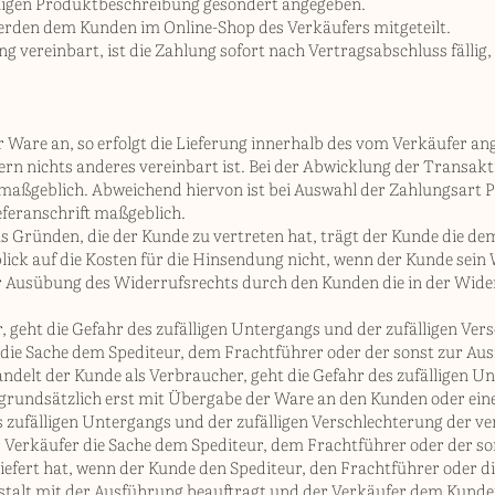
iligen Produktbeschreibung gesondert angegeben.
erden dem Kunden im Online-Shop des Verkäufers mitgeteilt.
 vereinbart, ist die Zahlung sofort nach Vertragsabschluss fällig,
r Ware an, so erfolgt die Lieferung innerhalb des vom Verkäufer a
rn nichts anderes vereinbart ist. Bei der Abwicklung der Transakti
 maßgeblich. Abweichend hiervon ist bei Auswahl der Zahlungsart
eferanschrift maßgeblich.
aus Gründen, die der Kunde zu vertreten hat, trägt der Kunde die 
lick auf die Kosten für die Hinsendung nicht, wenn der Kunde sei
r Ausübung des Widerrufsrechts durch den Kunden die in der Wide
 geht die Gefahr des zufälligen Untergangs und der zufälligen Ver
 die Sache dem Spediteur, dem Frachtführer oder der sonst zur 
andelt der Kunde als Verbraucher, geht die Gefahr des zufälligen U
grundsätzlich erst mit Übergabe der Ware an den Kunden oder ein
 zufälligen Untergangs und der zufälligen Verschlechterung der v
er Verkäufer die Sache dem Spediteur, dem Frachtführer oder der 
efert hat, wenn der Kunde den Spediteur, den Frachtführer oder d
alt mit der Ausführung beauftragt und der Verkäufer dem Kunden 