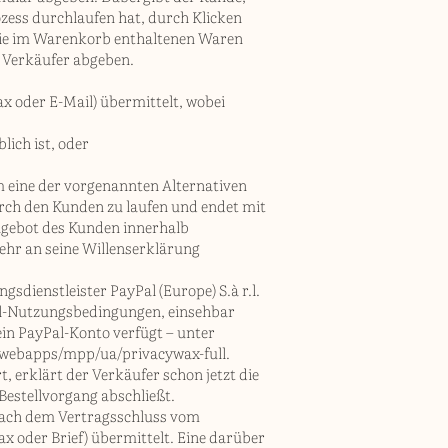
zess durchlaufen hat, durch Klicken
 die im Warenkorb enthaltenen Waren
 Verkäufer abgeben.
ax oder E-Mail) übermittelt, wobei
ich ist, oder
 eine der vorgenannten Alternativen
rch den Kunden zu laufen und endet mit
ngebot des Kunden innerhalb
mehr an seine Willenserklärung
sdienstleister PayPal (Europe) S.à r.l.
Pal-Nutzungsbedingungen, einsehbar
 ein PayPal-Konto verfügt – unter
webapps/mpp/ua/privacywax-full.
 erklärt der Verkäufer schon jetzt die
estellvorgang abschließt.
 nach dem Vertragsschluss vom
x oder Brief) übermittelt. Eine darüber