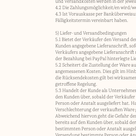
und Versandkosten werden in der jewe
4.2 Die Zahlungsmöglichkeit/en wird/w
4.3 Ist Vorauskasse per Banküberweisung
Fälligkeitstermin vereinbart haben.
5) Liefer- und Versandbedingungen
5.1 Bietet der Verkäufer den Versand de
Kunden angegebene Lieferanschrift, sofe
Verkäufers angegebene Lieferanschrift
der Bezahlung bei PayPal hinterlegte Li
5.2 Scheitert die Zustellung der Ware 
angemessenen Kosten. Dies gilt im Hinb
die Rücksendekosten gilt bei wirksame
getroffene Regelung.
5.3 Handelt der Kunde als Unternehmer,
den Kunden über, sobald der Verkäufer
Person oder Anstalt ausgeliefert hat. H
Verschlechterung der verkauften Ware 
Abweichend hiervon geht die Gefahr des
bereits auf den Kunden über, sobald d
bestimmten Person oder Anstalt ausgeli
Versendung bestimmte Person oder Anst