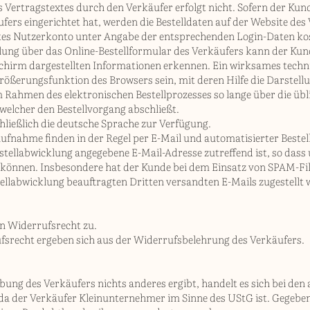
ertragstextes durch den Verkäufer erfolgt nicht. Sofern der Kund
ers eingerichtet hat, werden die Bestelldaten auf der Website de
es Nutzerkonto unter Angabe der entsprechenden Login-Daten ko
llung über das Online-Bestellformular des Verkäufers kann der Ku
hirm dargestellten Informationen erkennen. Ein wirksames techn
rößerungsfunktion des Browsers sein, mit deren Hilfe die Darstel
m Rahmen des elektronischen Bestellprozesses so lange über die ü
 welcher den Bestellvorgang abschließt.
hließlich die deutsche Sprache zur Verfügung.
ufnahme finden in der Regel per E-Mail und automatisierter Bestel
estellabwicklung angegebene E-Mail-Adresse zutreffend ist, so dass
önnen. Insbesondere hat der Kunde bei dem Einsatz von SPAM-Filte
ellabwicklung beauftragten Dritten versandten E-Mails zugestellt
in Widerrufsrecht zu.
srecht ergeben sich aus der Widerrufsbelehrung des Verkäufers.
ibung des Verkäufers nichts anderes ergibt, handelt es sich bei d
a der Verkäufer Kleinunternehmer im Sinne des UStG ist. Gegebenen