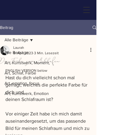
Beitrag
Alle Beiträge
Laurah
Alle Beiträge
9. Apr. 2023
3 Min. Lesezeit
Die Farbe zum Schlafen
Art, Kunstwerk, Moment,
ENGLISH VERSION below
Art, Schlaf, Farbe
Hast du dich vielleicht schon mal 
Art, emotion, focus
gefragt, welches die perfekte Farbe für 
dich und 
Art, Kunstwerk, Emotion
deinen Schlafraum ist?
Vor einiger Zeit habe ich mich damit 
auseinandergesetzt, um das passende 
Bild für meinen Schlafraum und mich zu 