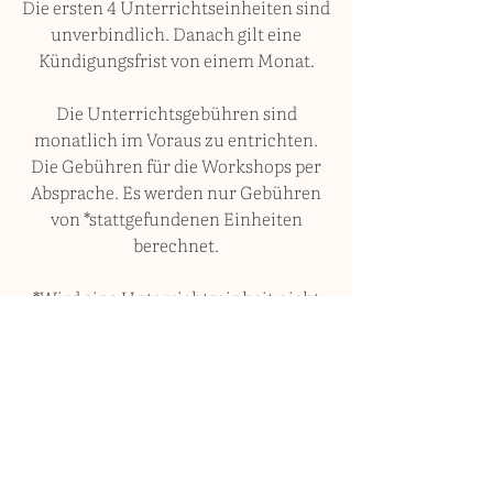
Die ersten 4 Unterrichtseinheiten sind
unverbindlich. Danach gilt eine
Kündigungsfrist von einem Monat.
Die Unterrichtsgebühren sind
monatlich im Voraus zu entrichten.
Die Gebühren für die Workshops per
Absprache. Es werden nur Gebühren
von *stattgefundenen Einheiten
berechnet.
*Wird eine Unterrichtseinheit nicht
spätestens am Vortag abgesagt, wird
diese in Rechnung gestellt. Dabei spielt
es keine Rolle, ob es sich um einen
regulären Termin oder um einen
Nachholtermin handelt.
Rechtzeitig abgesagte