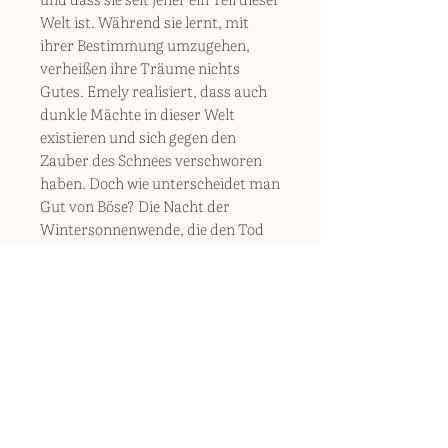
Welt ist. Während sie lernt, mit
ihrer Bestimmung umzugehen,
verheißen ihre Träume nichts
Gutes. Emely realisiert, dass auch
dunkle Mächte in dieser Welt
existieren und sich gegen den
Zauber des Schnees verschworen
haben. Doch wie unterscheidet man
Gut von Böse? Die Nacht der
Wintersonnenwende, die den Tod
aller Verbündeten bringen kann,
rückt näher.
Ist sie in der Lage, das Böse zu
erkennen?
Wird sie es schaffen, den Zauber
des Schnees zu schützen?